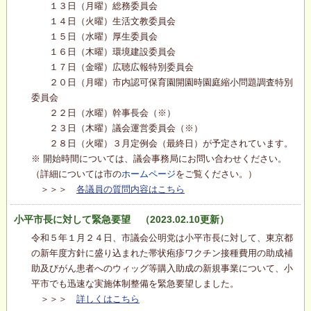
１３日（月曜）総務委員会
１４日（火曜）生活文教委員会
１５日（水曜）厚生委員会
１６日（木曜）環境建設委員会
１７日（金曜）広聴広報特別委員会
２０日（月曜）市内認可保育園開園時園庭縮小問題調査特別
委員会
２２日（水曜）幹事長会（※）
２３日（木曜）議会運営委員会（※）
２８日（火曜）３月定例会（最終日）が予定されています。
※ 開始時間については、議会事務局にお問い合わせください。
（詳細については市の
ホームページ
をご覧ください。）
＞＞＞
各議員の質問内容はこちら
小平市長に対して緊急要望 （2023.02.10更新）
令和５年１月２４日、市議会公明党は小平市長に対して、東京都
の新年度方針に盛り込まれた帯状疱疹ワクチン接種費用の助成補
助及びがん患者へのウィッグ等購入助成の新規事業について、小
平市でも迅速な実施体制整備を緊急要望しました。
＞＞＞
詳しくはこちら