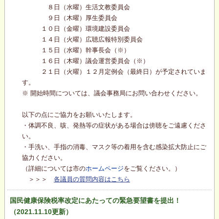
８日（水曜）生活文教委員会
９日（木曜）厚生委員会
１０日（金曜）環境建設委員会
１４日（火曜）広聴広報特別委員会
１５日（水曜）幹事長会（※）
１６日（木曜）議会運営委員会（※）
２１日（火曜）１２月定例会（最終日）が予定されていま
す。
※ 開始時間については、議会事務局にお問い合わせください。
以下の点にご協力をお願いいたします。
・体調不良、咳、発熱等の症状がある場合は傍聴をご遠慮くださ
い。
・手洗い、手指の消毒、マスク等の着用を含む感染拡大防止にご
協力ください。
（詳細については市の
ホームページ
をご覧ください。）
＞＞＞
各議員の質問内容はこちら
国民健康保険税率改定にあたっての緊急要望書を提出！
（2021.11.10更新）