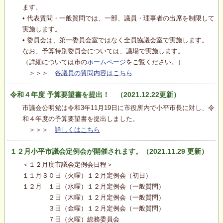
ます。
• 代表質問・一般質問では、一部、議員・理事者の出席を制限して
実施します。
• 委員会は、第一委員会室ではなく全員協議会室で実施します。
なお、予算特別委員会については、議場で実施します。
（詳細については市の
ホームページ
をご覧ください。）
＞＞＞
各議員の質問内容はこちら
令和４年度 予算要望書を提出！ （2021.12.22更新）
市議会公明党は令和3年11月19日に市役所内で小平市長に対し、令
和４年度の予算要望書を提出しました。
＞＞＞
詳しくはこちら
１２月小平市議会定例会が開催されます。（2021.11.29 更新）
＜１２月度市議会定例会日程＞
１１月３０日（火曜）１２月定例会（初日）
１２月 １日（水曜）１２月定例会（一般質問）
２日（木曜）１２月定例会（一般質問）
３日（金曜）１２月定例会（一般質問）
７日（火曜）総務委員会