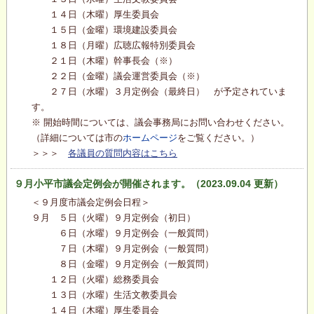
１４日（木曜）厚生委員会
１５日（金曜）環境建設委員会
１８日（月曜）広聴広報特別委員会
２１日（木曜）幹事長会（※）
２２日（金曜）議会運営委員会（※）
２７日（水曜）３月定例会（最終日） が予定されていま
す。
※ 開始時間については、議会事務局にお問い合わせください。
（詳細については市の
ホームページ
をご覧ください。）
＞＞＞
各議員の質問内容はこちら
９月小平市議会定例会が開催されます。（2023.09.04 更新）
＜９月度市議会定例会日程＞
９月 ５日（火曜）９月定例会（初日）
６日（水曜）９月定例会（一般質問）
７日（木曜）９月定例会（一般質問）
８日（金曜）９月定例会（一般質問）
１２日（火曜）総務委員会
１３日（水曜）生活文教委員会
１４日（木曜）厚生委員会