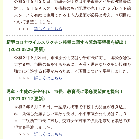
令和３年８月３０日、市議会公明党は小平市長と小平市教育長に
対し、ＧＩＧＡスクール構想のもと配備が完了したタブレット端
末を、より有効に使用できるよう支援策が必要と考え、４項目に
ついて要望しました。
＞＞＞
詳しくはこちら
新型コロナウイルスワクチン接種に関する緊急要望書を提出！
（2021.08.26 更新）
令和３年８月25日、市議会公明党は小平市長に対し、感染が急拡
大する中、市民の命を守るために、円滑・迅速なワクチン接種を
強力に推進する必要があるため、４項目について要望しました。
＞＞＞
詳しくはこちら
児童・生徒の安全守れ！市長、教育長に緊急要望書を提出！
（2021.07.12 更新）
令和３年６月２８日、千葉県八街市で下校中の児童が巻き込ま
れ、死傷した痛ましい事故を受け、小平市議会公明党は７月９
日、市役所で市長に対し、交通安全対策の強化を求める緊急の要
望書を手渡しました。
＞＞＞
詳しくはこちら