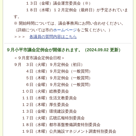
１３日（金曜）議会運営委員会（※）
１８日（水曜）１２月定例会（最終日）が予定されていま
す。
※ 開始時間については、議会事務局にお問い合わせください。
（詳細については市の
ホームページ
をご覧ください。）
＞＞＞
各議員の質問内容はこちら
９月小平市議会定例会が開催されます。（2024.09.02 更新）
＜９月度市議会定例会日程＞
９月 ３日（火曜）９月定例会（初日）
４日（水曜）９月定例会（一般質問）
５日（木曜）９月定例会（一般質問）
６日（金曜）９月定例会（一般質問）
１０日（火曜）総務委員会
１１日（水曜）生活文教委員会
１２日（木曜）厚生委員会
１３日（金曜）環境建設委員会
１７日（火曜）広聴広報特別委員会
１８日（水曜）都市基盤整備調査特別委員会
１９日（木曜）公共施設マネジメント調査特別委員会