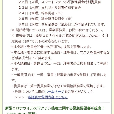
２２日（火曜）スマートシティ小平推進調査特別委員会
２３日（水曜）まちづくり調査特別委員会
２４日（木曜）幹事長会（※）
２５日（金曜）議会運営委員会（※）
３０日（水曜）６月定例会（最終日）が予定されています。
※ 開始時間については、議会事務局にお問い合わせください。
※ 市議会では、新型コロナウイルス感染症拡大防止のため、６月
定例会において以下の対応を行います。
• 本会議・委員会開催中の定期的な換気を実施します。
• 本会議・委員会に出席する議員・理事者は、マスクを着用するな
ど感染拡大防止に努めます。
• 本会議初日・最終日では、一部、理事者の出席を制限して実施し
ます。
• 一般質問では、一部、議員・理事者の出席を制限して実施しま
す。
• 委員会は、第一委員会室ではなく全員協議会室で実施します。
（詳細については市の
ホームページ
をご覧ください。）
＞＞＞
各議員の質問内容はこちら
新型コロナウイルスワクチン接種に関する緊急要望書を提出！
（2021.05.21 更新）