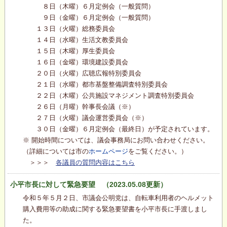
８日（木曜）６月定例会（一般質問）
９日（金曜）６月定例会（一般質問）
１３日（火曜）総務委員会
１４日（水曜）生活文教委員会
１５日（木曜）厚生委員会
１６日（金曜）環境建設委員会
２０日（火曜）広聴広報特別委員会
２１日（水曜）都市基盤整備調査特別委員会
２２日（木曜）公共施設マネジメント調査特別委員会
２６日（月曜）幹事長会議（※）
２７日（火曜）議会運営委員会（※）
３０日（金曜）６月定例会（最終日）が予定されています。
※ 開始時間については、議会事務局にお問い合わせください。
（詳細については市の
ホームページ
をご覧ください。）
＞＞＞
各議員の質問内容はこちら
小平市長に対して緊急要望 （2023.05.08更新）
令和５年５月２日、市議会公明党は、自転車利用者のヘルメット
購入費用等の助成に関する緊急要望書を小平市長に手渡しまし
た。