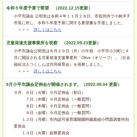
令和５年度予算で要望 （2022.12.15更新）
小平市議会 公明党は令和４年１１月２８日、市役所内で小林洋子
市長に対し、令和５年度予算に関する要望書を手渡しました。
＞＞＞
詳しくはこちら
児童発達支援事業所を視察 （2022.09.23更新）
小平市議会公明党は８月２９日（月）の午前、小平市小川町に９
月に開設される児童発達支援事業所「Olive（オリーブ）」（社会
福祉法人つくしんぼ共同保育会）を視察しました。
＞＞＞
詳しくはこちら
9月小平市議会定例会が開催されます。（2022.09.04 更新）
９月 ６日（火曜）９月定例会（初日）
７日（水曜）９月定例会（一般質問）
８日（木曜）９月定例会（一般質問）
９日（金曜）９月定例会（一般質問）
１２日（月曜）市内認可保育園開園時園庭縮小問題調査特別
委員会
１３日（火曜）総務委員会