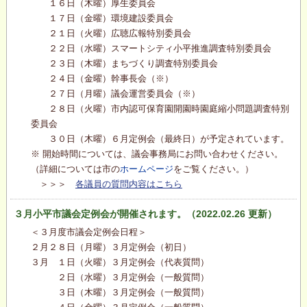
１６日（木曜）厚生委員会
１７日（金曜）環境建設委員会
２１日（火曜）広聴広報特別委員会
２２日（水曜）スマートシティ小平推進調査特別委員会
２３日（木曜）まちづくり調査特別委員会
２４日（金曜）幹事長会（※）
２７日（月曜）議会運営委員会（※）
２８日（火曜）市内認可保育園開園時園庭縮小問題調査特別
委員会
３０日（木曜）６月定例会（最終日）が予定されています。
※ 開始時間については、議会事務局にお問い合わせください。
（詳細については市の
ホームページ
をご覧ください。）
＞＞＞
各議員の質問内容はこちら
３月小平市議会定例会が開催されます。（2022.02.26 更新）
＜３月度市議会定例会日程＞
２月２８日（月曜）３月定例会（初日）
３月 １日（火曜）３月定例会（代表質問）
２日（水曜）３月定例会（一般質問）
３日（木曜）３月定例会（一般質問）