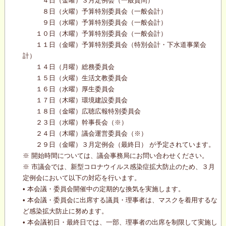
４日（金曜）３月定例会（一般質問）
８日（火曜）予算特別委員会（一般会計）
９日（水曜）予算特別委員会（一般会計）
１０日（木曜）予算特別委員会（一般会計）
１１日（金曜）予算特別委員会（特別会計・下水道事業会
計）
１４日（月曜）総務委員会
１５日（火曜）生活文教委員会
１６日（水曜）厚生委員会
１７日（木曜）環境建設委員会
１８日（金曜）広聴広報特別委員会
２３日（水曜）幹事長会（※）
２４日（木曜）議会運営委員会（※）
２９日（金曜）３月定例会（最終日） が予定されています。
※ 開始時間については、議会事務局にお問い合わせください。
※ 市議会では、新型コロナウイルス感染症拡大防止のため、３月
定例会において以下の対応を行います。
• 本会議・委員会開催中の定期的な換気を実施します。
• 本会議・委員会に出席する議員・理事者は、マスクを着用するな
ど感染拡大防止に努めます。
• 本会議初日・最終日では、一部、理事者の出席を制限して実施し