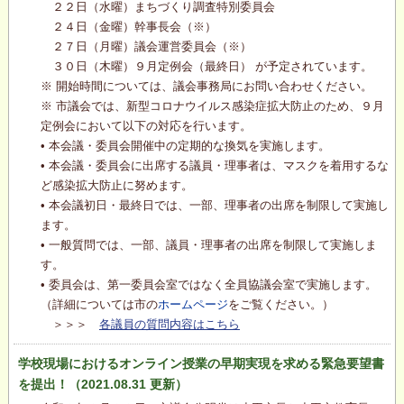
２２日（水曜）まちづくり調査特別委員会
２４日（金曜）幹事長会（※）
２７日（月曜）議会運営委員会（※）
３０日（木曜）９月定例会（最終日） が予定されています。
※ 開始時間については、議会事務局にお問い合わせください。
※ 市議会では、新型コロナウイルス感染症拡大防止のため、９月
定例会において以下の対応を行います。
• 本会議・委員会開催中の定期的な換気を実施します。
• 本会議・委員会に出席する議員・理事者は、マスクを着用するな
ど感染拡大防止に努めます。
• 本会議初日・最終日では、一部、理事者の出席を制限して実施し
ます。
• 一般質問では、一部、議員・理事者の出席を制限して実施しま
す。
• 委員会は、第一委員会室ではなく全員協議会室で実施します。
（詳細については市の
ホームページ
をご覧ください。）
＞＞＞
各議員の質問内容はこちら
学校現場におけるオンライン授業の早期実現を求める緊急要望書
を提出！（2021.08.31 更新）