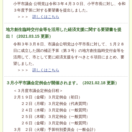
小平市議会 公明党は令和３年４月３０日、小平市長に対し、令和
３年度予算に対する要望書を提出しました。
＞＞＞
詳しくはこちら
地方創生臨時交付金等を活用した経済支援に関する要望書を提
出！（2021.03.15 更新）
令和３年３月８日、市議会公明党は小平市長に対して、１月２８
日に成立した国の補正予算（第３号）の地方創生臨時交付金等を
活用して、市として更に経済支援をすべきと６項目にまとめ、要
望しました。
＞＞＞
詳しくはこちら
３月小平市議会定例会が開催されます。（2021.02.18 更新）
＜３月度市議会定例会日程＞
２月１９日（金曜）３月定例会（初日）
２２日（月曜）３月定例会（代表質問）
２４日（水曜）３月定例会（一般質問）
２５日（木曜）３月定例会（一般質問）
２６日（金曜）３月定例会（一般質問）
３月 ２日（火曜）予算特別委員会（一般会計）