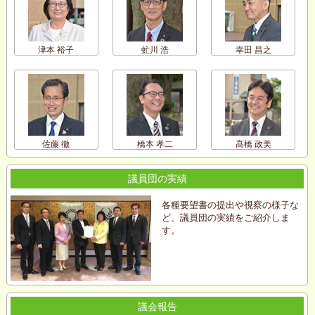
津本 裕子
虻川 浩
幸田 昌之
佐藤 徹
橋本 孝二
髙橋 政美
議員団の実績
各種要望書の提出や視察の様子な
ど、議員団の実績をご紹介しま
す。
議会報告