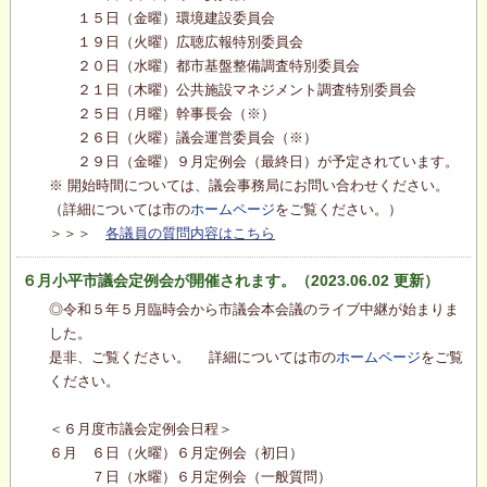
１５日（金曜）環境建設委員会
１９日（火曜）広聴広報特別委員会
２０日（水曜）都市基盤整備調査特別委員会
２１日（木曜）公共施設マネジメント調査特別委員会
２５日（月曜）幹事長会（※）
２６日（火曜）議会運営委員会（※）
２９日（金曜）９月定例会（最終日）が予定されています。
※ 開始時間については、議会事務局にお問い合わせください。
（詳細については市の
ホームページ
をご覧ください。）
＞＞＞
各議員の質問内容はこちら
６月小平市議会定例会が開催されます。（2023.06.02 更新）
◎令和５年５月臨時会から市議会本会議のライブ中継が始まりま
した。
是非、ご覧ください。 詳細については市の
ホームページ
をご覧
ください。
＜６月度市議会定例会日程＞
６月 ６日（火曜）６月定例会（初日）
７日（水曜）６月定例会（一般質問）