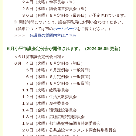
２４日（火曜）幹事長会（※）
２５日（水曜）議会運営委員会（※）
３０日（月曜）９月定例会（最終日）が予定されています。
※ 開始時間については、議会事務局にお問い合わせください。
（詳細については市の
ホームページ
をご覧ください。）
＞＞＞
各議員の質問内容はこちら
６月小平市議会定例会が開催されます。（2024.06.05 更新）
＜６月度市議会定例会日程＞
６月 ４日（火曜）６月定例会（初日）
５日（水曜）６月定例会（一般質問）
６日（木曜）６月定例会（一般質問）
７日（金曜）６月定例会（一般質問）
１１日（火曜）総務委員会
１２日（水曜）生活文教委員会
１３日（木曜）厚生委員会
１４日（金曜）環境建設委員会
１８日（火曜）広聴広報特別委員会
１９日（水曜）都市基盤整備調査特別委員会
２０日（木曜）公共施設マネジメント調査特別委員会