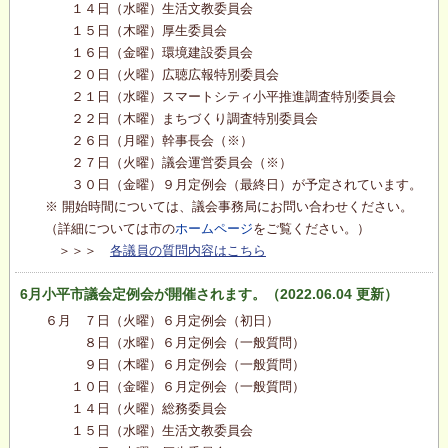
１４日（水曜）生活文教委員会
１５日（木曜）厚生委員会
１６日（金曜）環境建設委員会
２０日（火曜）広聴広報特別委員会
２１日（水曜）スマートシティ小平推進調査特別委員会
２２日（木曜）まちづくり調査特別委員会
２６日（月曜）幹事長会（※）
２７日（火曜）議会運営委員会（※）
３０日（金曜）９月定例会（最終日）が予定されています。
※ 開始時間については、議会事務局にお問い合わせください。
（詳細については市の
ホームページ
をご覧ください。）
＞＞＞
各議員の質問内容はこちら
6月小平市議会定例会が開催されます。（2022.06.04 更新）
６月 ７日（火曜）６月定例会（初日）
８日（水曜）６月定例会（一般質問）
９日（木曜）６月定例会（一般質問）
１０日（金曜）６月定例会（一般質問）
１４日（火曜）総務委員会
１５日（水曜）生活文教委員会