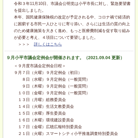
令和３年11月10日、市議会公明党は小平市長に対し、緊急要望書
を提出しました。
本年、国民健康保険税の改定が予定される中、コロナ禍で経済的
に困窮する市民一人ひとりに寄り添い、さらには生活の質の向上
のため健康施策を大きく進め、もっと医療費削減を促す取り組み
が必要と考え、４項目について要望しました。
＞＞＞
詳しくはこちら
９月小平市議会定例会が開催されます。（2021.09.04 更新）
＜９月度市議会定例会日程＞
９月７日（火曜）９月定例会（初日）
８日（水曜）９月定例会（一般質問）
９日（木曜）９月定例会（一般質問）
１０日（金曜）９月定例会（一般質問）
１３日（月曜）総務委員会
１４日（火曜）生活文教委員会
１５日（水曜）厚生委員会
１６日（木曜）環境建設委員会
１７日（金曜）広聴広報特別委員会
２１日（火曜）スマートシティ小平推進調査特別委員会